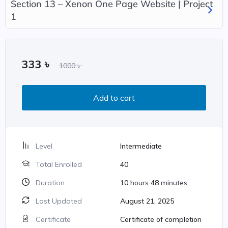
Section 13 – Xenon One Page Website | Project
1
333
৳
1000
৳
Add to cart
Level
Intermediate
Total Enrolled
40
Duration
10
hours
48
minutes
Last Updated
August 21, 2025
Certificate
Certificate of completion