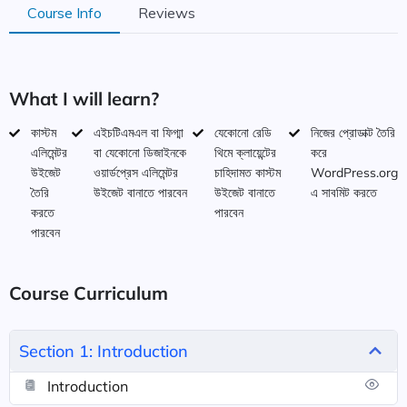
Course Info
Reviews
What I will learn?
কাস্টম
এইচটিএমএল বা ফিগ্মা
যেকোনো রেডি
নিজের প্রোডাক্ট তৈরি
এলিমেন্টর
বা যেকোনো ডিজাইনকে
থিমে ক্লায়েন্টের
করে
উইজেট
ওয়ার্ডপ্রেস এলিমেন্টর
চাহিদামত কাস্টম
WordPress.org
তৈরি
উইজেট বানাতে পারবেন
উইজেট বানাতে
এ সাবমিট করতে
করতে
পারবেন
পারবেন
Course Curriculum
Section 1: Introduction
Introduction